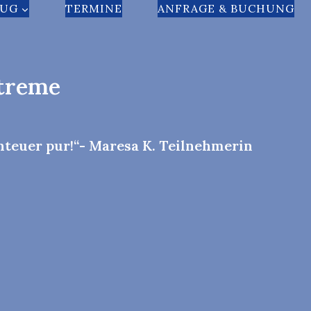
NUG
TERMINE
ANFRAGE & BUCHUNG
xtreme
nteuer pur!“- Maresa K. Teilnehmerin