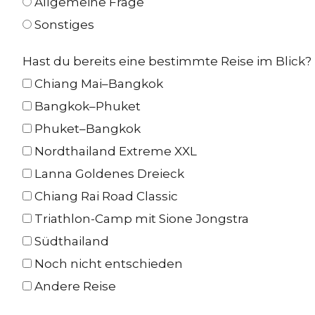
Allgemeine Frage
Sonstiges
Hast du bereits eine bestimmte Reise im Blick?
Chiang Mai–Bangkok
Bangkok–Phuket
Phuket–Bangkok
Nordthailand Extreme XXL
Lanna Goldenes Dreieck
Chiang Rai Road Classic
Triathlon-Camp mit Sione Jongstra
Südthailand
Noch nicht entschieden
Andere Reise