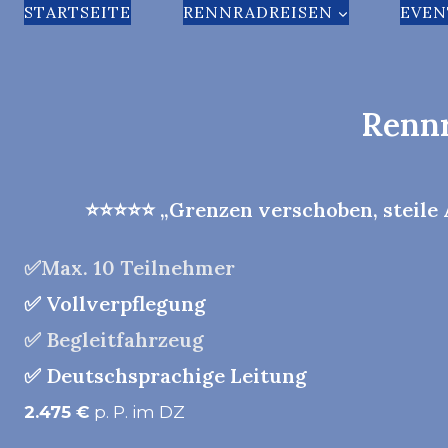
Zum
STARTSEITE
RENNRADREISEN
EVEN
Inhalt
springen
Rennr
⭐⭐⭐⭐⭐ „Grenzen verschoben, steile A
✅Max. 10 Teilnehmer
✅ Vollverpflegung
✅ Begleitfahrzeug
✅ Deutschsprachige Leitung
2.475 €
p. P. im DZ