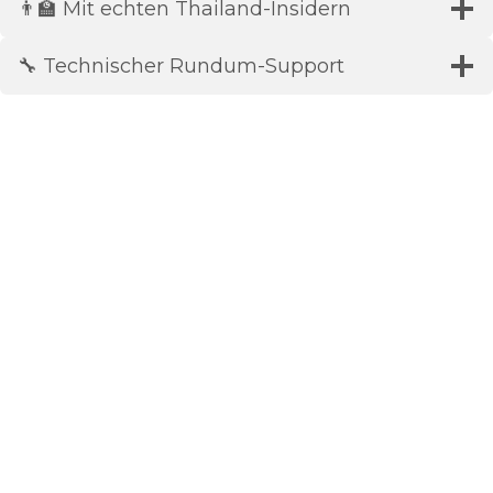
👨‍🏫 Mit echten Thailand-Insidern
🔧 Technischer Rundum-Support