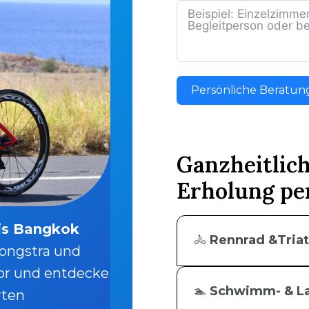
Persönliche Beratun
Ganzheitlic
Erholung pe
bis Bangkok
🚴
Rennrad &Tria
ongstra und
vor und entdecke
🏊
Schwimm- & La
rten