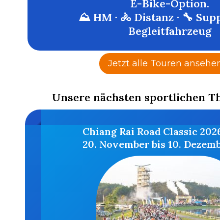
E-Bike-Option.
⛰️ HM · 🚴 Distanz · 🔧 Sup
Begleitfahrzeug
Jetzt alle Touren ansehe
Unsere nächsten sportlichen T
Chiang Rai Road Classic 202
20. November bis 10. Dezem