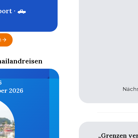
port · 🛻
n
hailandreisen
6
Nächs
ber 2026
„Grenzen ver