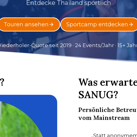
Entdecke Thailand sportlich
Touren ansehen
Sportcamp entdecken
ederholer-Quote seit 2019 · 24 Events/Jahr · 15+ Ja
?
Was erwarte
SANUG?
Persönliche Betreu
vom Mainstream
„Statt anonymem