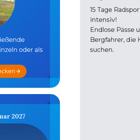
15 Tage Radsport
intensiv!
Endlose Pässe u
ließende
Bergfahrer, die
nzeln oder als
suchen.
decken
nuar 2027