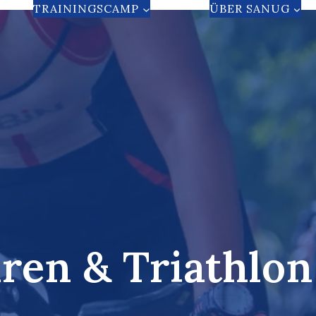
TRAININGSCAMP
ÜBER SANUG
uren
&
Triathlon