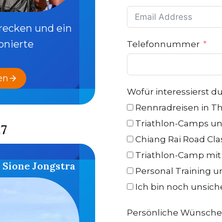
trecken und ein
onierte
Telefonnummer
en
Wofür interessierst du
Rennradreisen in Th
Triathlon-Camps u
27
Chiang Rai Road Cla
Triathlon-Camp mit
 Sione Jongstra
Personal Training u
Ich bin noch unsic
Persönliche Wünsche