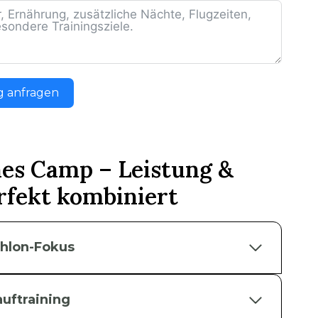
g anfragen
hes Camp – Leistung &
rfekt kombiniert
thlon-Fokus
uftraining