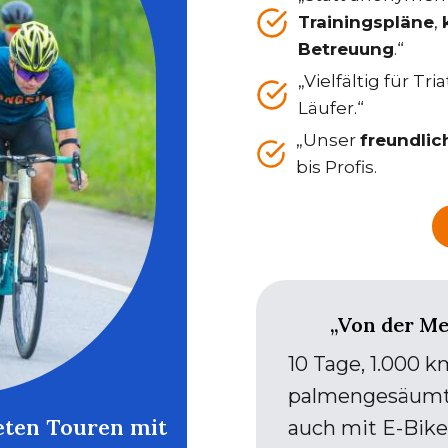
Trainingspläne
,
Betreuung
.“
„Vielfältig für T
Läufer.“
„Unser
freundlic
bis Profis.
„Von der Me
10 Tage, 1.000 
palmengesäumten
eten Touren mit
auch mit E-Bike