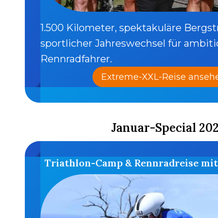
1.500 Kilometer, spektakuläre Bergs
sportlicher Jahreswechsel für ambiti
Rennradfahrer.
Extreme-XXL-Reise anseh
Januar-Special 20
Triathlon-Camp & Rennradreise mit